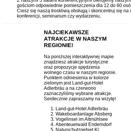
Z naszymi 3 salami konferencyjnymi oferujemy naszym
gościom odpowiednie pomieszczenia dla 12 do 60 osó
Ciesz się naszą troskliwą obsługą i skoncentruj się na 
konferencji, seminarium czy wydarzeniu.
NAJCIEKAWSZE
ATRAKCJE W NASZYM
REGIONIE!
Na poniższej interaktywnej mapie
znajdziesz atrakcje turystyczne
oraz propozycje spędzenia
wolnego czasu w naszym regionie.
Punktem odniesienia w kolorze
zielonym jest Land-gut-Hotel
Adlerbräu a na czerwono
zaznaczyliśmy wybrane atrakcje.
Serdecznie zapraszamy na wizytę!
Land-gut-Hotel Adlerbräu
Wakeboardanlage Absberg
Vogelinsel im Altmühlsee
Abenteuerwald Enderndorf
Naturschutzgebiet Kl.