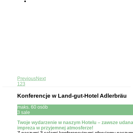
Previous
Next
1
2
3
Konferencje w Land-gut-Hotel Adlerbräu
maks. 60 osób
3 sale
Twoje wydarzenie w naszym Hotelu – zawsze udan
impreza w przyjemnej atmosferze!