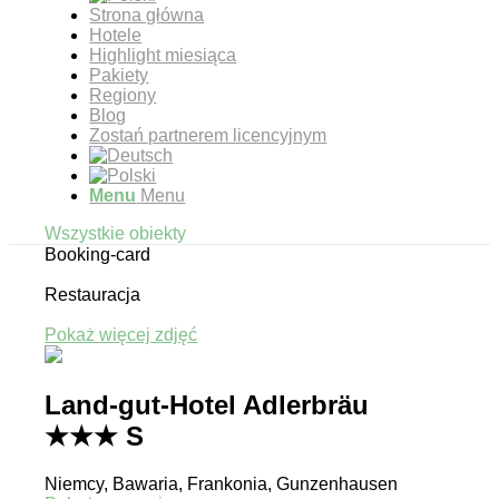
Strona główna
Hotele
Highlight miesiąca
Pakiety
Regiony
Blog
Zostań partnerem licencyjnym
Menu
Menu
Wszystkie obiekty
Booking-card
Restauracja
Pokaż więcej zdjęć
Land-gut-Hotel Adlerbräu
★★★ S
Niemcy, Bawaria, Frankonia, Gunzenhausen