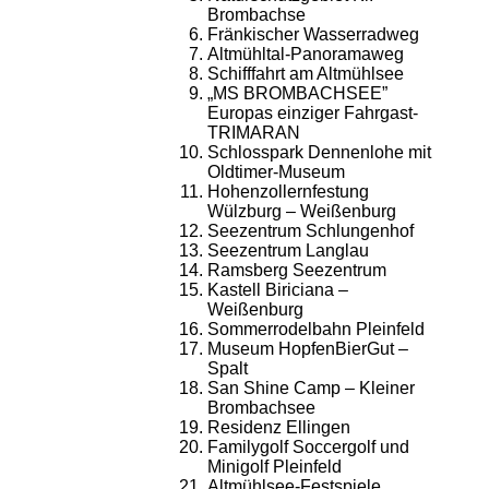
Brombachse
Fränkischer Wasserradweg
Altmühltal-Panoramaweg
Schifffahrt am Altmühlsee
„MS BROMBACHSEE”
Europas einziger Fahrgast-
TRIMARAN
Schlosspark Dennenlohe mit
Oldtimer-Museum
Hohenzollernfestung
Wülzburg – Weißenburg
Seezentrum Schlungenhof
Seezentrum Langlau
Ramsberg Seezentrum
Kastell Biriciana –
Weißenburg
Sommerrodelbahn Pleinfeld
Museum HopfenBierGut –
Spalt
San Shine Camp – Kleiner
Brombachsee
Residenz Ellingen
Familygolf Soccergolf und
Minigolf Pleinfeld
Altmühlsee-Festspiele