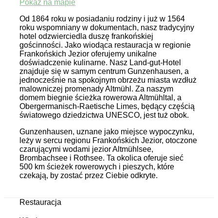
Pokaż na mapie
Od 1864 roku w posiadaniu rodziny i już w 1564
roku wspomniany w dokumentach, nasz tradycyjny
hotel odzwierciedla duszę frankońskiej
gościnności. Jako wiodąca restauracja w regionie
Frankońskich Jezior oferujemy unikalne
doświadczenie kulinarne. Nasz Land-gut-Hotel
znajduje się w samym centrum Gunzenhausen, a
jednocześnie na spokojnym obrzeżu miasta wzdłuż
malowniczej promenady Altmühl. Za naszym
domem biegnie ścieżka rowerowa Altmühltal, a
Obergermanisch-Raetische Limes, będący częścią
światowego dziedzictwa UNESCO, jest tuż obok.
Gunzenhausen, uznane jako miejsce wypoczynku,
leży w sercu regionu Frankońskich Jezior, otoczone
czarującymi wodami jezior Altmühlsee,
Brombachsee i Rothsee. Ta okolica oferuje sieć
500 km ścieżek rowerowych i pieszych, które
czekają, by zostać przez Ciebie odkryte.
Restauracja