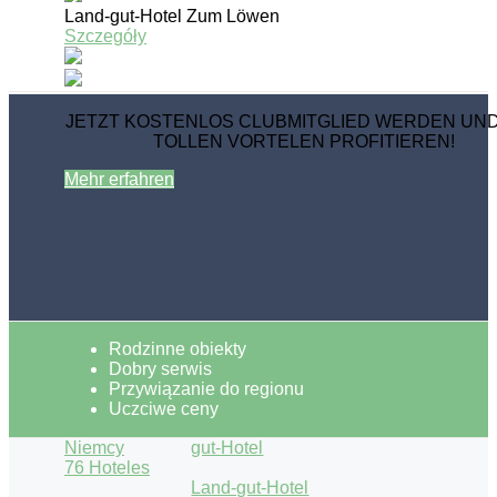
Land-gut-Hotel Zum Löwen
Szczegóły
JETZT KOSTENLOS CLUBMITGLIED WERDEN UN
TOLLEN VORTELEN PROFITIEREN!
Mehr erfahren
Rodzinne obiekty
Dobry serwis
Przywiązanie do regionu
Uczciwe ceny
Niemcy
gut-Hotel
76 Hoteles
Land-gut-Hotel