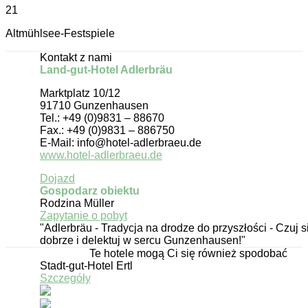
21
Altmühlsee-Festspiele
Kontakt z nami
Land-gut-Hotel Adlerbräu
Marktplatz 10/12
91710 Gunzenhausen
Tel.: +49 (0)9831 – 88670
Fax.: +49 (0)9831 – 886750
E-Mail: info@hotel-adlerbraeu.de
www.hotel-adlerbraeu.de
Dojazd
Gospodarz obiektu
Rodzina Müller
Zapytanie o pobyt
"Adlerbräu - Tradycja na drodze do przyszłości - Czuj s
dobrze i delektuj w sercu Gunzenhausen!"
Te hotele mogą Ci się również spodobać
Stadt-gut-Hotel Ertl
Szczegóły