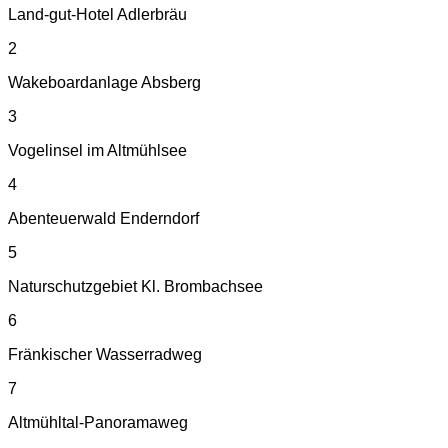
Land-gut-Hotel Adlerbräu
2
Wakeboardanlage Absberg
3
Vogelinsel im Altmühlsee
4
Abenteuerwald Enderndorf
5
Naturschutzgebiet Kl. Brombachsee
6
Fränkischer Wasserradweg
7
Altmühltal-Panoramaweg