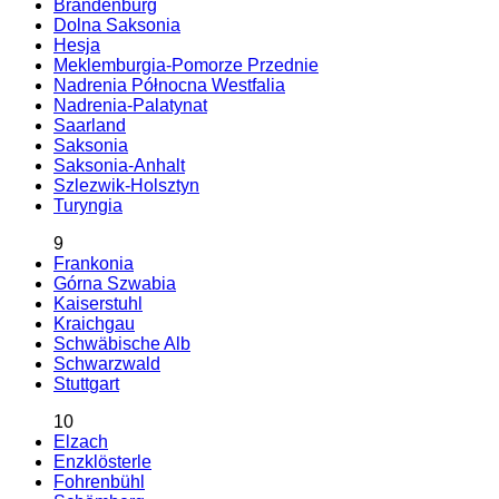
Brandenburg
Dolna Saksonia
Hesja
Meklemburgia-Pomorze Przednie
Nadrenia Północna Westfalia
Nadrenia-Palatynat
Saarland
Saksonia
Saksonia-Anhalt
Szlezwik-Holsztyn
Turyngia
9
Frankonia
Górna Szwabia
Kaiserstuhl
Kraichgau
Schwäbische Alb
Schwarzwald
Stuttgart
10
Elzach
Enzklösterle
Fohrenbühl