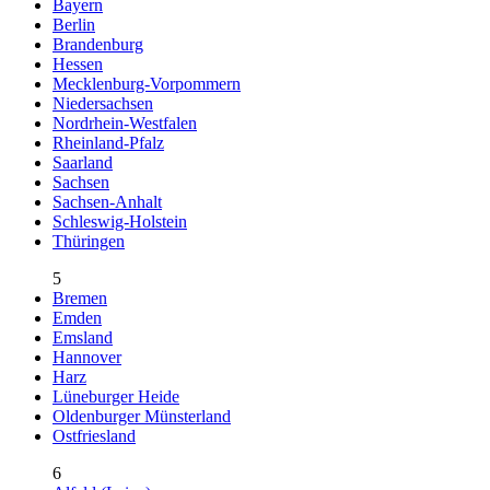
Bayern
Berlin
Brandenburg
Hessen
Mecklenburg-Vorpommern
Niedersachsen
Nordrhein-Westfalen
Rheinland-Pfalz
Saarland
Sachsen
Sachsen-Anhalt
Schleswig-Holstein
Thüringen
5
Bremen
Emden
Emsland
Hannover
Harz
Lüneburger Heide
Oldenburger Münsterland
Ostfriesland
6