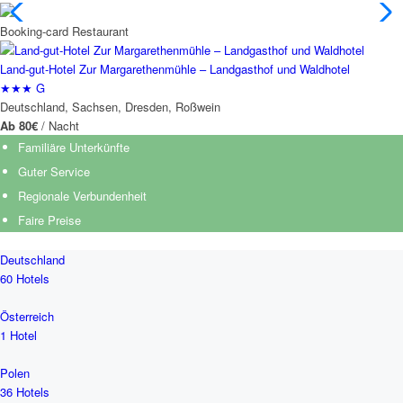
Booking-card
Restaurant
Land-gut-Hotel Zur Margarethenmühle – Landgasthof und Waldhotel
★★★ G
Deutschland, Sachsen, Dresden, Roßwein
Ab 80€
/ Nacht
Familiäre Unterkünfte
Guter Service
Regionale Verbundenheit
Faire Preise
Deutschland
60 Hotels
Österreich
1 Hotel
Polen
36 Hotels