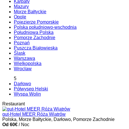
Karpaty
Mazury
Morze Bałtyckie
Opole
Pojezierze Pomorskie
Polska południowo-wschodnia
Południowa Polska
Pomorze Zachodnie
Poznań
Puszcza Białowieska
Śląsk
Warszawa
Wielkopolska
Wrocław
5
Darłowo
Półwysep Helski
Wyspa Wolin
Restaurant
gut-Hotel MEER Róża Wiatrów
Polska, Morze Bałtyckie, Darłowo, Pomorze Zachodnie
Od 60€
/ Noc